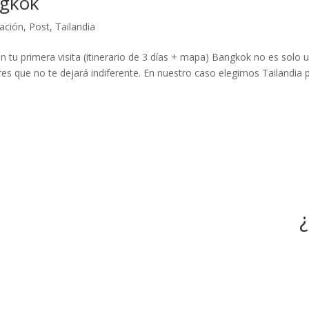
ngkok
ración
,
Post
,
Tailandia
n tu primera visita (itinerario de 3 días + mapa) Bangkok no es solo 
res que no te dejará indiferente. En nuestro caso elegimos Tailandia 
¿